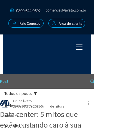
0800 644 0692
comercial@avato.com.br
Fale Conosco
Área do cliente
Post
Todos os posts
Grupo Ávato
Todos os posts
27 de ago. de 2025
5 min de leitura
Data center: 5 mitos que
Notícias
estão custando caro à sua
Tecnologia