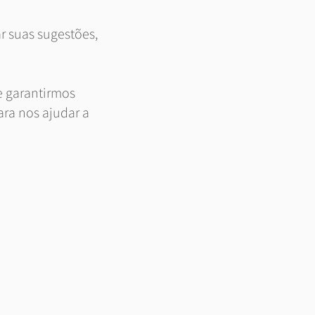
r suas sugestões,
e garantirmos
ra nos ajudar a