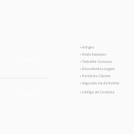
• Artigos
• Onde Estamos
Mais +
• Trabalhe Conosco
• Documentos Legais
• Portal do Cliente
• Segunda via de boleto
• C
ódigo
de Conduta
Ouvidoria