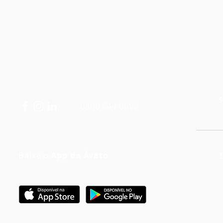
S
0800 644 0692
Baixe o
App da Ávato
T