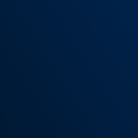
lista
erviços de
ura de TI. Nossas
a disponibilidade,
o da produtividade