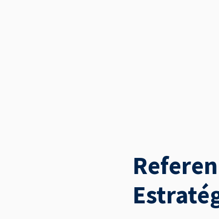
Maior disponibilidade,
redução de custos, aumento
da produtividade e entregas
dentro dos prazos previstos.
Isso nos deixa em condições
de levarmos os melhores
resultados para você
Referen
Estraté