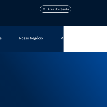
Área do cliente
a
Nosso Negócio
Mais +
é