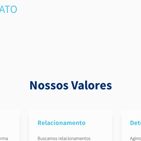
tem
atitude
VATO
resulta
parceiro
guerreiro
determinado
Nossos Valores
Relacionamento
Det
orma
Buscamos relacionamentos
Agimo