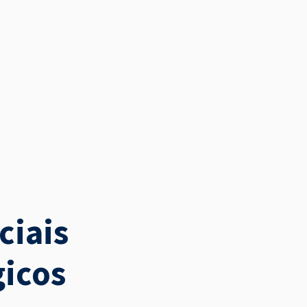
rápido
simplifica
ciais
sagaz
ágil
gicos
perspicaz
inovador
sábio