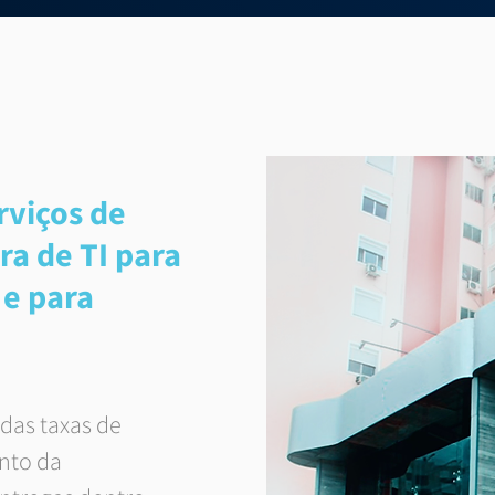
rviços de
ra de TI para
 e para
das taxas de
nto da