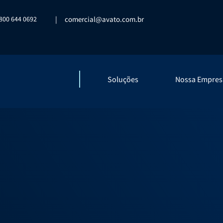
800 644 0692
|
comercial@avato.com.br
Soluções
Nossa Empres
 com quem 