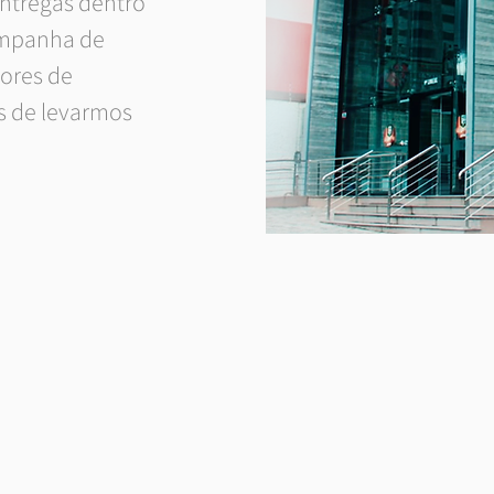
entregas dentro
ompanha de
dores de
s de levarmos