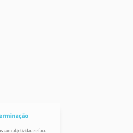
do
futuro
erminação
s com objetividade e foco