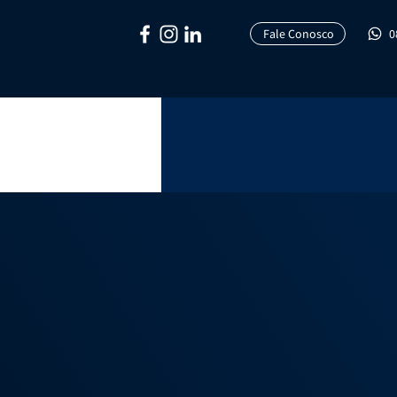
Fale Conosco
0
Conte