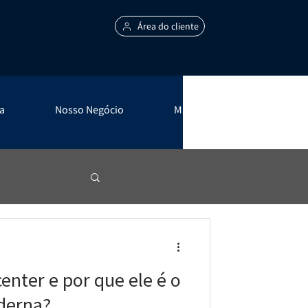
Área do cliente
a
Nosso Negócio
Mais +
enter e por que ele é o
derna?