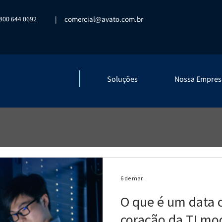
800 644 0692
|
comercial@avato.com.br
Soluções
Nossa Empres
6 de mar.
O que é um data c
coração da TI mo