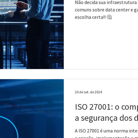
Não decida sua infraestrutura
comuns sobre data center e ga
escolha certa!! 🤔
20 de set. de 2024
ISO 27001: o com
a segurança dos 
A ISO 27001 é uma norma inter