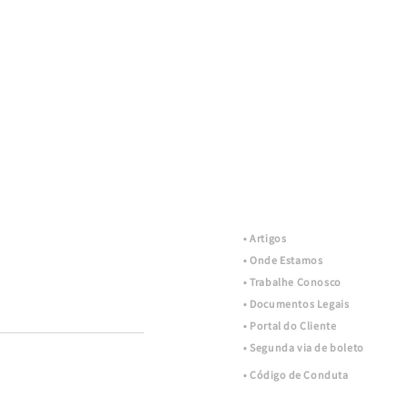
• Artigos
• Onde Estamos
Mais +
• Trabalhe Conosco
• Documentos Legais
• Portal do Cliente
• Segunda via de boleto
• C
ódigo
de Conduta
Ouvidoria