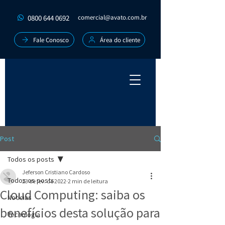
0800 644 0692
comercial@avato.com.br
Fale Conosco
Área do cliente
Post
Todos os posts
Jeferson Cristiano Cardoso
Todos os posts
23 de fev. de 2022
2 min de leitura
Cloud Computing: saiba os
Notícias
benefícios desta solução para
Tecnologia