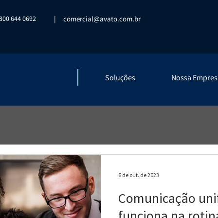
800 644 0692
|
comercial@avato.com.br
Soluções
Nossa Empres
6 de out. de 2023
Comunicação uni
funciona na rotin