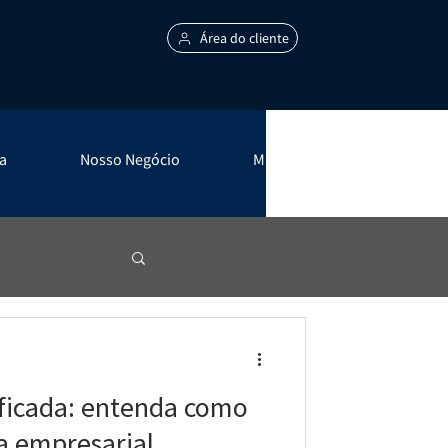
Área do cliente
a
Nosso Negócio
Mais +
ficada: entenda como
a empresarial