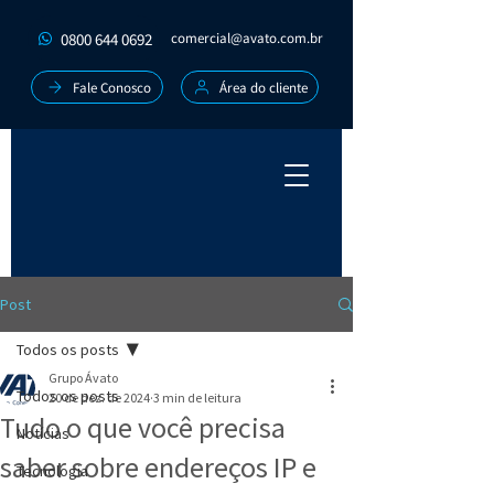
0800 644 0692
comercial@avato.com.br
Fale Conosco
Área do cliente
Post
Todos os posts
Grupo Ávato
Todos os posts
20 de dez. de 2024
3 min de leitura
Tudo o que você precisa
Notícias
saber sobre endereços IP e
Tecnologia