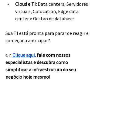
Cloud e TI: 
Data centers, Servidores 
virtuais, Colocation, Edge data 
center e Gestão de database.
Sua TI está pronta para parar de reagir e 
começar a antecipar?
👉
Clique aqui,
 fale com nossos 
especialistas e descubra como 
simplificar a infraestrutura do seu 
negócio hoje mesmo!
Conteúdos relacionados:
O que é um Backbone de rede?
Como funciona a Recuperação de 
Desastres na TI?
Entenda como integrar filiais com 
máxima performance