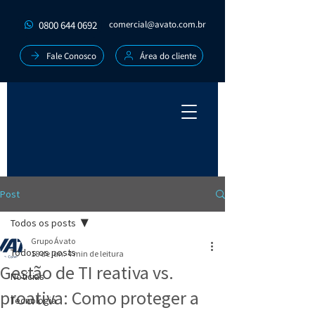
0800 644 0692
comercial@avato.com.br
Fale Conosco
Área do cliente
Post
Todos os posts
Grupo Ávato
Todos os posts
18 de jun.
4 min de leitura
Gestão de TI reativa vs.
Notícias
proativa: Como proteger a
Tecnologia