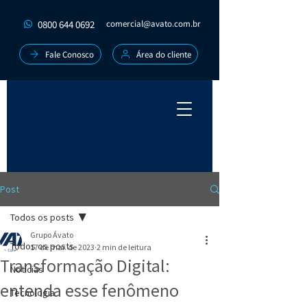
0800 644 0692
comercial@avato.com.br
Fale Conosco
Área do cliente
Post
Todos os posts
Grupo Ávato
Todos os posts
17 de mar. de 2023
2 min de leitura
Transformação Digital:
Notícias
entenda esse fenômeno
Tecnologia