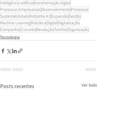
inteligência artificial
transformação digital
Processos Empresariais
Desenvolvimento
Processos
Sustentabilidade
Indústria 4.0
Expansão
Gestão
Machine Learning
Robótica
Digital
Digitalização
Companhia
Conceito
Revolução
Tarefas
Organização
Tecnologia
Ver tudo
Posts recentes