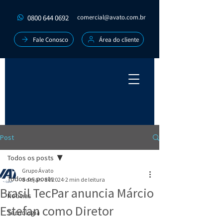
0800 644 0692
comercial@avato.com.br
Fale Conosco
Área do cliente
Post
Todos os posts
Grupo Ávato
Todos os posts
8 de jan. de 2024
2 min de leitura
Brasil TecPar anuncia Márcio
Notícias
Estefan como Diretor
Tecnologia