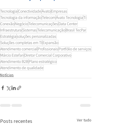
Tecnologia
Conectividade
Ávato
Empresas
Tecnologia da informação
Telecom
Ávato Tecnologia
Ti
Conexão
Negócio
Telecomunicações
Data Center
Infraestrutura
Sistemas
Telecomunicação
Brasil TecPar
Estratégia
soluções personalizadas
Soluções completas em TI
Expansão
Atendimento comercial
Profissionais
Portfólio de serviços
Márcio Estefan
Diretor Comercial Corporativo
Atendimento B2B
Plano estratégico
Atendimento de qualidade
Notícias
Ver tudo
Posts recentes