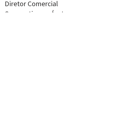
Márcio Estefan como
Diretor Comercial
Corporativo na Ávato
Tecnologia
A Ávato Tecnologia, marca da Brasil TecPar
voltada ao atendimento B2B, anuncia Márcio
Estefan como novo Diretor Comercial
Corporativo.
0800 644 0692