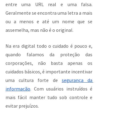
entre uma URL real e uma falsa. 
Geralmente se encontra uma letra a mais 
ou a menos e até um nome que se 
assemelha, mas não é o original.
Na era digital todo o cuidado é pouco e, 
quando falamos da proteção das 
corporações, não basta apenas os 
cuidados básicos, é importante incentivar 
uma cultura forte de 
segurança da 
informação
. Com usuários instruídos é 
mais fácil manter tudo sob controle e 
evitar prejuízos.
Você já tinha ouvido falar de algum deles? 
No 
blog
 da 
Ávato
 você fica informado 