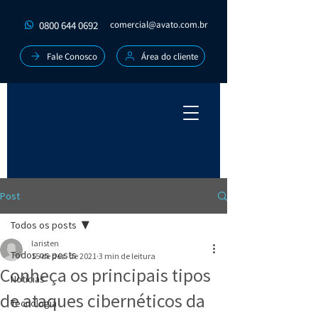
0800 644 0692
comercial@avato.com.br
Fale Conosco
Área do cliente
Post
Todos os posts
laristen
Todos os posts
15 de dez. de 2021
3 min de leitura
Conheça os principais tipos
Notícias
de ataques cibernéticos da
Tecnologia