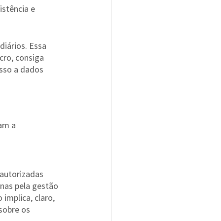
stência e 
diários. Essa 
cro, consiga 
esso a dados 
am a 
autorizadas 
nas pela gestão 
implica, claro, 
sobre os 