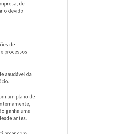
empresa, de 
r o devido 
ões de 
de processos 
de saudável da 
cio.
Com um plano de 
internamente, 
ção ganha uma 
desde antes.
rá arcar com 