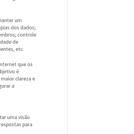
 manter um 
ópias dos dados; 
mbros; controle 
idade de 
entes, etc.
internet
 que os 
jetivo é 
maior clareza e 
gurar a 
ar uma visão 
respostas para 