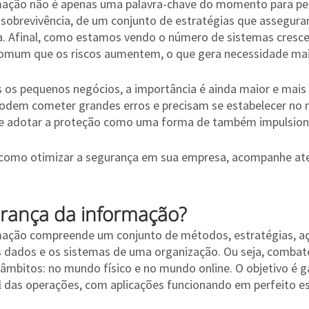
mação não é apenas uma palavra-chave do momento para p
 sobrevivência, de um conjunto de estratégias que assegur
ia. Afinal, como estamos vendo o número de sistemas cresc
comum que os riscos aumentem, o que gera necessidade mai
s pequenos negócios, a importância é ainda maior e mais u
odem cometer grandes erros e precisam se estabelecer no 
nte adotar a proteção como uma forma de também impulsiona
e como otimizar a segurança em sua empresa, acompanhe at
rança da informação?
ação compreende um conjunto de métodos, estratégias, açõ
 dados e os sistemas de uma organização. Ou seja, combater
mbitos: no mundo físico e no mundo online. O objetivo é ga
 das operações, com aplicações funcionando em perfeito e