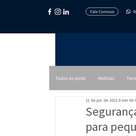
Fale Conosco
0
Todos os posts
Notícias
Tecn
21 de jun. de 2021
8 min de l
Segurança
para peq