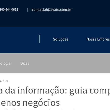
800 644 0692
|
comercial@avato.com.br
Soluções
Nossa Empres
ologia
Dicas
eitura
 da informação: guia com
uenos negócios