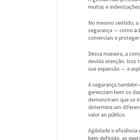
multas e indenizações
No mesmo sentido, a e
segurança — como 
a 
comerciais e proteger 
Dessa maneira, a comp
devida atenção. Isso
sua expansão — a aspi
A segurança também é 
gerenciam bem os dad
demonstram que se im
determina um diferenc
valor ao público.
Agilidade e eficiênci
bem definido, as ope