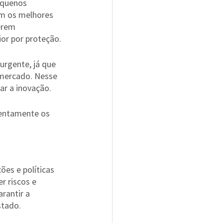
equenos 
am os melhores 
erem 
or por proteção.
rgente, já que 
mercado. Nesse 
r a inovação.
entamente os 
es e políticas 
 riscos e 
rantir a 
stado.