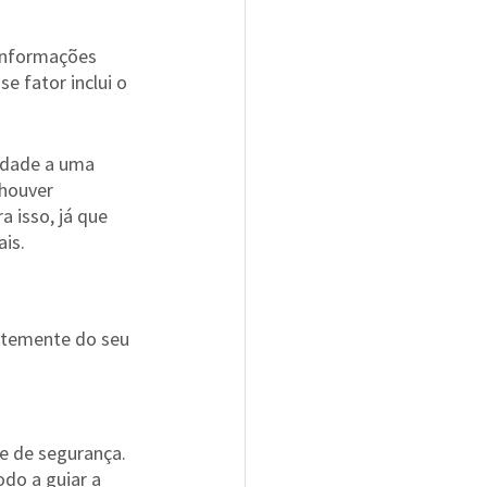
 informações 
e fator inclui o 
idade a uma 
houver 
 isso, já que 
is.
ntemente do seu 
e de segurança. 
do a guiar a 