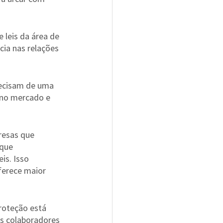
leis da área de 
cia nas relações 
recisam de uma 
 no mercado e 
resas que 
que 
s. Isso 
ferece maior 
roteção está 
s colaboradores 