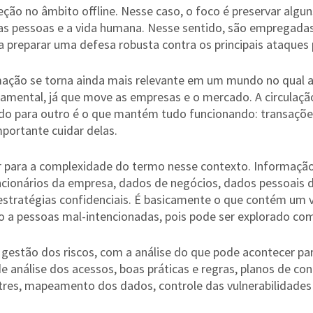
teção no âmbito offline. Nesse caso, o foco é preservar algu
das pessoas e a vida humana. Nesse sentido, são empregada
a preparar uma defesa robusta contra os principais ataques 
mação se torna ainda mais relevante em um mundo no qual 
damental, já que move as empresas e o mercado. A circulaçã
do para outro é o que mantém tudo funcionando: transações
mportante cuidar delas.
r para a complexidade do termo nesse contexto. Informação 
cionários da empresa, dados de negócios, dados pessoais de
stratégias confidenciais. É basicamente o que contém um v
o a pessoas mal-intencionadas, pois pode ser explorado com
 gestão dos riscos, com a análise do que pode acontecer par
 análise dos acessos, boas práticas e regras, planos de con
res, mapeamento dos dados, controle das vulnerabilidades 