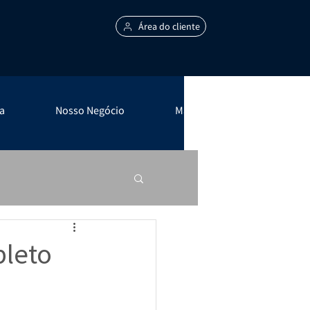
Área do cliente
a
Nosso Negócio
Mais +
pleto