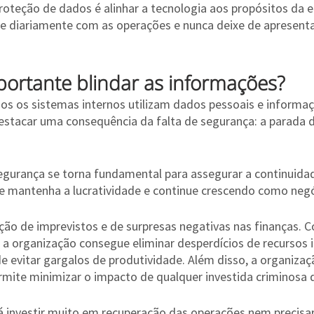
roteção de dados é alinhar a tecnologia aos propósitos da 
e diariamente com as operações e nunca deixe de apresenta
portante blindar as informações?
s os sistemas internos utilizam dados pessoais e informaç
destacar uma consequência da falta de segurança: a parada 
egurança se torna fundamental para assegurar a continuida
 mantenha a lucratividade e continue crescendo como negó
o de imprevistos e de surpresas negativas nas finanças. 
 a organização consegue eliminar desperdícios de recursos 
e evitar gargalos de produtividade. Além disso, a organiza
ermite minimizar o impacto de qualquer investida criminosa 
á investir muito em recuperação das operações nem precisa