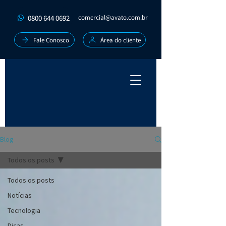
0800 644 0692
comercial@avato.com.br
Fale Conosco
Área do cliente
Blog
Todos os posts
Todos os posts
Notícias
Tecnologia
Dicas