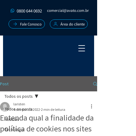
0800 644 0692
comercial@avato.com.br
Fale Conosco
Área do cliente
Post
Todos os posts
laristen
Todos os posts
4 de mar. de 2022
2 min de leitura
Entenda qual a finalidade da
Notícias
política de cookies nos sites
Tecnologia