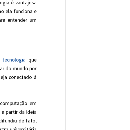
gia é vantajosa 
o ela funciona e 
ara entender um 
 
tecnologia
 que 
gar do mundo por 
eja conectado à 
a computação em 
 partir da ideia 
ifundiu de fato, 
ra universitária 