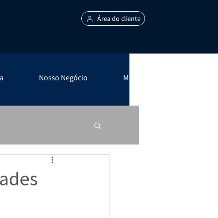
Área do cliente
a
Nosso Negócio
Mais +
dades