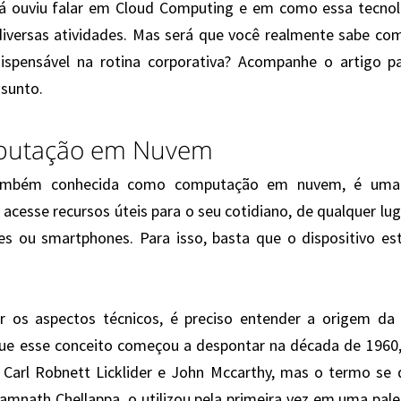
á ouviu falar em Cloud Computing e em como essa tecnolo
diversas atividades. Mas será que você realmente sabe com
ispensável na rotina corporativa? Acompanhe o artigo p
ssunto.
putação em Nuvem
também conhecida como computação em nuvem, é uma
 acesse recursos úteis para o seu cotidiano, de qualquer lu
 ou smartphones. Para isso, basta que o dispositivo est
ar os aspectos técnicos, é preciso entender a origem d
e esse conceito começou a despontar na década de 1960, a
Carl Robnett Licklider e John Mccarthy, mas o termo se d
mnath Chellappa, o utilizou pela primeira vez em uma palest