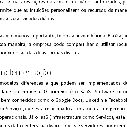
cal e mais restrições de acesso a usuários autorizados, p
ermite que as intuições personalizem os recursos da manei
ssos e atividades diárias.
as não menos importante, temos a nuvem híbrida. Ela é a ju
essa maneira, a empresa pode compartilhar e utilizar recu
podendo ser das duas formas distintas.
implementação
 modelos diferentes e que podem ser implementados d
idade da empresa. O primeiro é o SaaS (Software como 
s bem conhecidos como o Google Docs, Linkedin e Facebook
o Serviço), que está relacionado a ferramentas de gerenci
peracionais. Já o IaaS (Infraestrutura como Serviço), está 
mo os data centers, hardwares, racks e servidores, por exemp