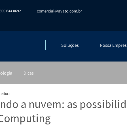
800 644 0692
|
comercial@avato.com.br
Soluções
Nossa Empres
ologia
Dicas
leitura
do a nuvem: as possibili
 Computing