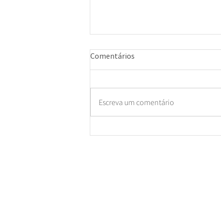
Comentários
Escreva um comentário
Sistema de cabeamento
estruturado: o que é e por que
ele é a base da sua rede
corporativa
S