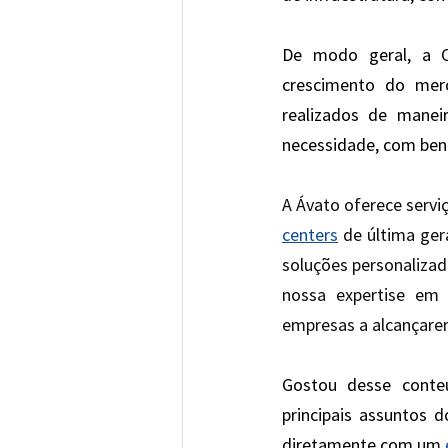
De modo geral, a C
crescimento do merc
realizados de manei
necessidade, com bene
A Ávato oferece servi
centers
 de última ge
soluções personalizad
nossa expertise em 
empresas a alcançarem
Gostou desse conte
principais assuntos 
diretamente com um 