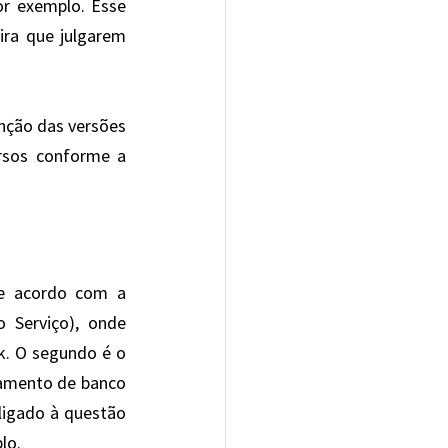
or exemplo. Esse 
ra que julgarem 
nção das versões 
rsos conforme a 
e acordo com a 
Serviço), onde 
. O segundo é o 
amento de banco 
ligado à questão 
lo.