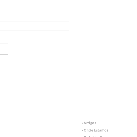
rsegurança: como proteger
empresa contra as novas
ças
• Artigos
• Onde Estamos
Mais +