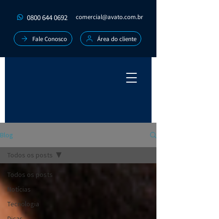
0800 644 0692
comercial@avato.com.br
Fale Conosco
Área do cliente
Blog
Todos os posts
Todos os posts
Notícias
Tecnologia
Dicas