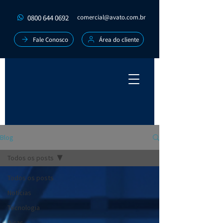
0800 644 0692
comercial@avato.com.br
Fale Conosco
Área do cliente
Blog
Todos os posts
Todos os posts
Notícias
Tecnologia
Dicas