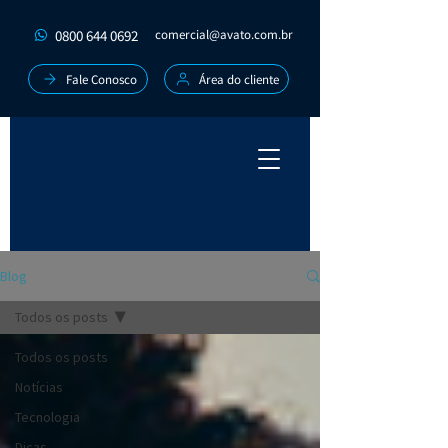
0800 644 0692
comercial@avato.com.br
Fale Conosco
Área do cliente
Blog
Todos os posts
Todos os posts
Notícias
Tecnologia
Dicas