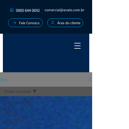
0800 644 0692
comercial@avato.com.br
Fale Conosco
Área do cliente
Blog
Todos os posts
Todos os posts
Notícias
Tecnologia
Dicas