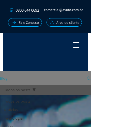
0800 644 0692
comercial@avato.com.br
Fale Conosco
Área do cliente
Blog
Todos os posts
Todos os posts
Notícias
Tecnologia
Dicas