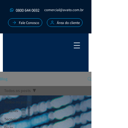
0800 644 0692
comercial@avato.com.br
Fale Conosco
Área do cliente
Blog
Todos os posts
Todos os posts
Notícias
Tecnologia
Dicas